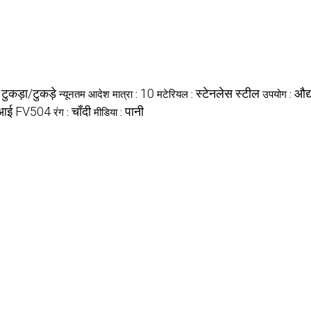
टुकड़ा/टुकड़े
10
स्टेनलेस स्टील
औद्
:
न्यूनतम आदेश मात्रा :
मटेरियल :
उपयोग :
ईएसआई FV504
चाँदी
पानी
रंग :
मीडिया :