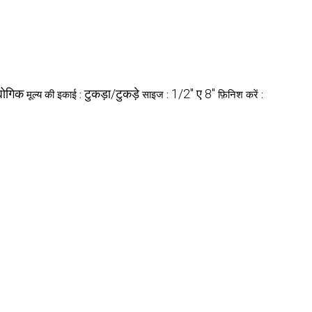
योगिक
टुकड़ा/टुकड़े
1/2" ए 8"
मूल्य की इकाई :
साइज :
फ़िनिश करें :