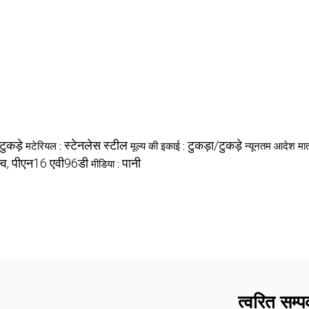
टुकड़े
स्टेनलेस स्टील
टुकड़ा/टुकड़े
मटेरियल :
मूल्य की इकाई :
न्यूनतम आदेश मात
्व, पीएन16 एवी96डी
पानी
मीडिया :
त्वरित सम्