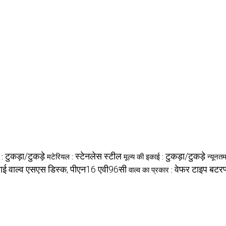
टुकड़ा/टुकड़े
स्टेनलेस स्टील
टुकड़ा/टुकड़े
 :
मटेरियल :
मूल्य की इकाई :
न्यूनत
लाई वाल्व एसएस डिस्क, पीएन16 एवी96सी
वेफर टाइप बटरफ्
वाल्व का प्रकार :